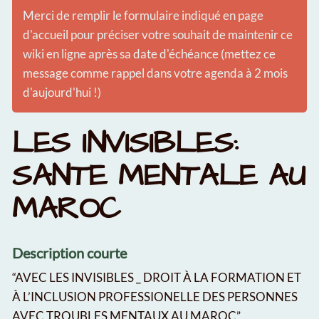
Merci de remplir le formulaire indiqué en page
d'accueil pour préciser votre souhait de maintenir ce
wiki en ligne après sa date d'échéance (mettez ce
message comme rappel dans votre agenda à 2 mois
d'aujourd'hui !)
LES INVISIBLES:
SANTE MENTALE AU
MAROC
Description courte
“AVEC LES INVISIBLES _ DROIT À LA FORMATION ET
À L’INCLUSION PROFESSIONELLE DES PERSONNES
AVEC TROUBLES MENTAUX AU MAROC”