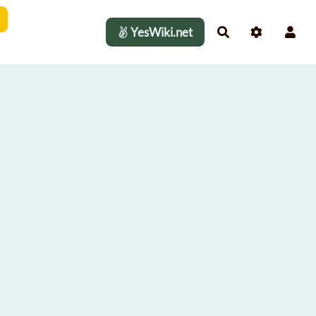
YesWiki.net
Rechercher