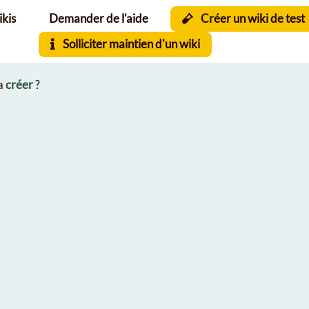
ikis
Demander de l'aide
Créer un wiki de test
Solliciter maintien d'un wiki
la
créer
?