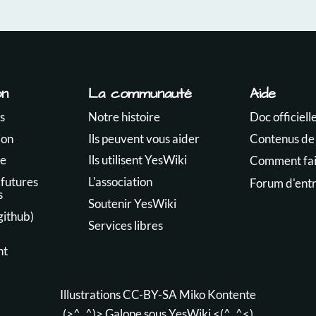
on
La communauté
Aide
s
Notre histoire
Doc officiell
ion
Ils peuvent vous aider
Contenus de
te
Ils utilisent YesWiki
Comment fair
 futures
L'association
Forum d'ent
s
Soutenir YesWiki
github)
Services libres
nt
Illustrations CC-BY-SA
Miko Kontente
(>^_^)> Galope sous
YesWiki
<(^_^<)