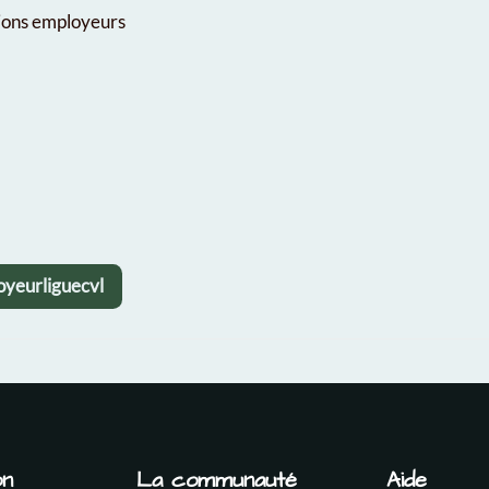
tions employeurs
oyeurliguecvl
on
La communauté
Aide