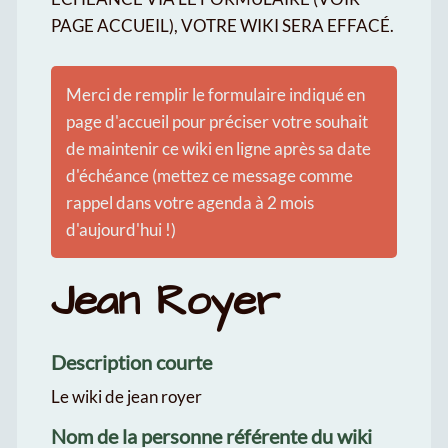
PAGE ACCUEIL), VOTRE WIKI SERA EFFACÉ.
Merci de remplir le formulaire indiqué en
page d'accueil pour préciser votre souhait
de maintenir ce wiki en ligne après sa date
d'échéance (mettez ce message comme
rappel dans votre agenda à 2 mois
d'aujourd'hui !)
Jean Royer
Description courte
Le wiki de jean royer
Nom de la personne référente du wiki