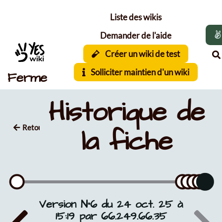
Aller au contenu principal
Liste des wikis
Demander de l'aide
Créer un wiki de test
Solliciter maintien d'un wiki
Ferme
Historique de
Retour
la fiche
Version N°6 du 24 oct. 25 à
15:19 par 66.249.66.35