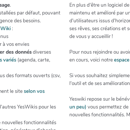
usage
.
En plus d'être un logiciel d
nstallées par défaut, pouvant
maintenu et amélioré par u
gence des besoins.
d'utilisateurs issus d'horiz
sWiki
:
ses rêves, ses créations et
enus
de vous y accueillir !
r à vos envies
ter des donnés
diverses
Pour nous rejoindre ou avoir
s variés
(agenda, carte,
en cours, voici notre
espace 
s des formats ouverts (csv,
Si vous souhaitez simpleme
l'outil et de ses amélioratio
ent le site
selon vos
Yeswiki repose sur le bénévo
 d'autres YesWikis pour les
un peu)
vous permettez de m
nouvelles fonctionnalités. M
e nouvelles fonctionnalités