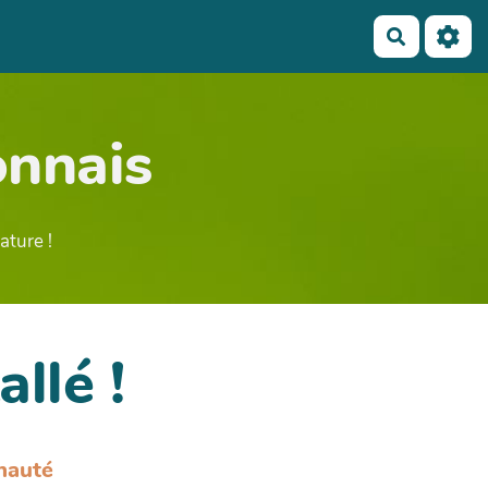
Recherch
nnais
ature !
allé !
nauté