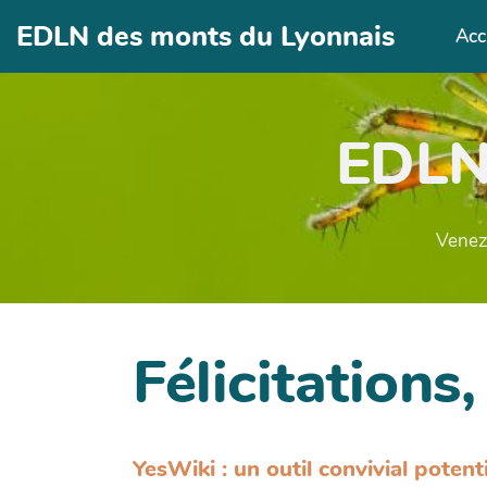
Aller au contenu principal
EDLN des monts du Lyonnais
Acc
EDLN
Venez 
Félicitations,
YesWiki : un outil convivial potent