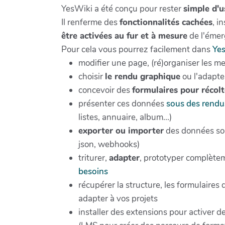
YesWiki a été conçu pour rester
simple d'
Il renferme des
fonctionnalités cachées
, i
être activées au fur et à mesure
de l'émer
Pour cela vous pourrez facilement dans
Ye
modifier une page, (ré)organiser les m
choisir
le rendu graphique
ou l'adapte
concevoir des
formulaires pour récol
présenter ces données
sous des rendu
listes, annuaire, album...)
exporter ou importer
des données sou
json, webhooks)
triturer,
adapter
, prototyper complètem
besoins
récupérer la structure, les formulaires
adapter à vos projets
installer des extensions pour activer d