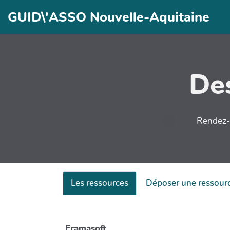
Aller au contenu principal
GUID\'ASSO Nouvelle-Aquitaine
Des
Rendez-v
Les ressources
Déposer une ressour
Framasoft