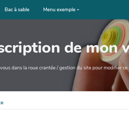
Bac à sable
Menu exemple
cription de mon 
ous dans la roue crantée / gestion du site pour modifier c
ce