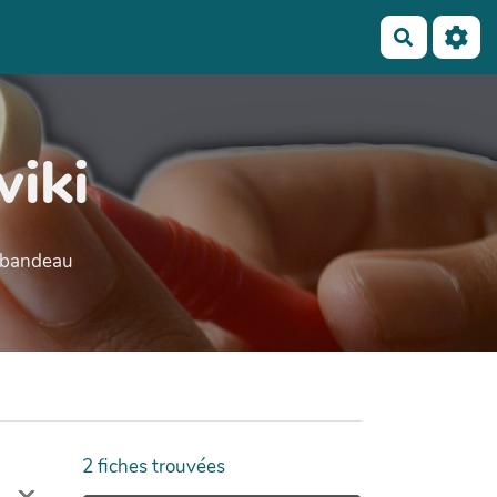
Recherch
wiki
e bandeau
2
fiches trouvées