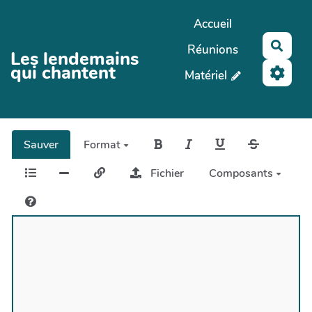
Aller au contenu principal
Accueil
Rech
Réunions
Les lendemains
qui chantent
Matériel
Sauver
Format
Fichier
Composants