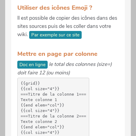
Utiliser des icônes Emoji ?
Il est possible de copier des icônes dans des
sites sources puis de les coller dans votre
wiki.
Par exemple sur ce site
Mettre en page par colonne
le total des colonnes (size=)
Doc en ligne
doit faire 12 (ou moins)
{{grid}}

{{col size="4"}}

===Titre de la colonne 1===

Texte colonne 1

{{end elem="col"}}

{{col size="4"}}

===Titre de la colonne 2===

Texte colonne 2

{{end elem="col"}}

{{col size="4"}}
