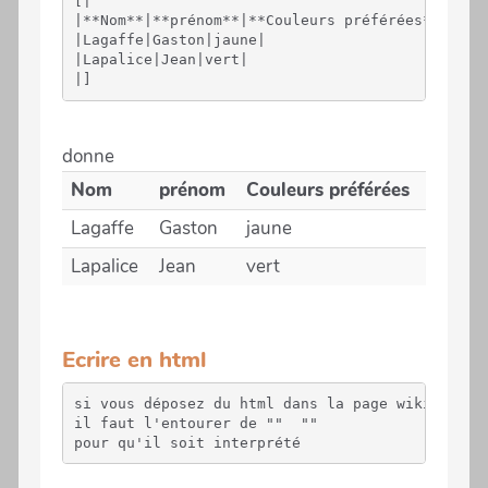
[|

|**Nom**|**prénom**|**Couleurs préférées**|

|Lagaffe|Gaston|jaune|

|Lapalice|Jean|vert|

donne
Nom
prénom
Couleurs préférées
Lagaffe
Gaston
jaune
Lapalice
Jean
vert
Ecrire en html
si vous déposez du html dans la page wiki, 

il faut l'entourer de "" 
 "" 

pour qu'il soit interprété