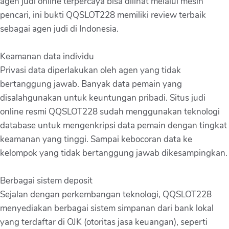
agen judi online terpercaya bisa dilihat melalui mesin
pencari, ini bukti QQSLOT228 memiliki review terbaik
sebagai agen judi di Indonesia.
Keamanan data individu
Privasi data diperlakukan oleh agen yang tidak
bertanggung jawab. Banyak data pemain yang
disalahgunakan untuk keuntungan pribadi. Situs judi
online resmi QQSLOT228 sudah menggunakan teknologi
database untuk mengenkripsi data pemain dengan tingkat
keamanan yang tinggi. Sampai kebocoran data ke
kelompok yang tidak bertanggung jawab dikesampingkan.
Berbagai sistem deposit
Sejalan dengan perkembangan teknologi, QQSLOT228
menyediakan berbagai sistem simpanan dari bank lokal
yang terdaftar di OJK (otoritas jasa keuangan), seperti