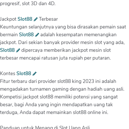
progresif, slot 3D dan 4D.
Jackpot
Slot88
Terbesar
Keuntungan selanjutnya yang bisa dirasakan pemain saat
bermain
Slot88
adalah kesempatan memenangkan
jackpot. Dari sekian banyak provider mesin slot yang ada,
Slot88
dipercaya memberikan jackpot mesin slot
terbesar mencapai ratusan juta rupiah per putaran.
Kontes
Slot88
Fitur terbaru dari provider slot88 king 2023 ini adalah
mengadakan turnamen gaming dengan hadiah uang asli.
Kompetisi jackpot slot88 memiliki potensi yang sangat
besar, bagi Anda yang ingin mendapatkan uang tak
terduga, Anda dapat memainkan slot88 online ini.
Panduan untuk Menang di Slot Uang Asli