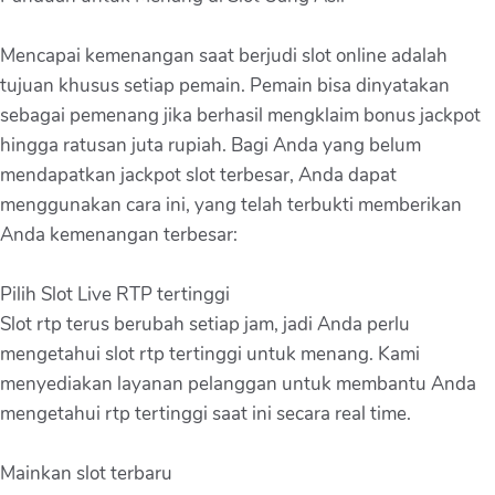
Mencapai kemenangan saat berjudi slot online adalah
tujuan khusus setiap pemain. Pemain bisa dinyatakan
sebagai pemenang jika berhasil mengklaim bonus jackpot
hingga ratusan juta rupiah. Bagi Anda yang belum
mendapatkan jackpot slot terbesar, Anda dapat
menggunakan cara ini, yang telah terbukti memberikan
Anda kemenangan terbesar:
Pilih Slot Live RTP tertinggi
Slot rtp terus berubah setiap jam, jadi Anda perlu
mengetahui slot rtp tertinggi untuk menang. Kami
menyediakan layanan pelanggan untuk membantu Anda
mengetahui rtp tertinggi saat ini secara real time.
Mainkan slot terbaru