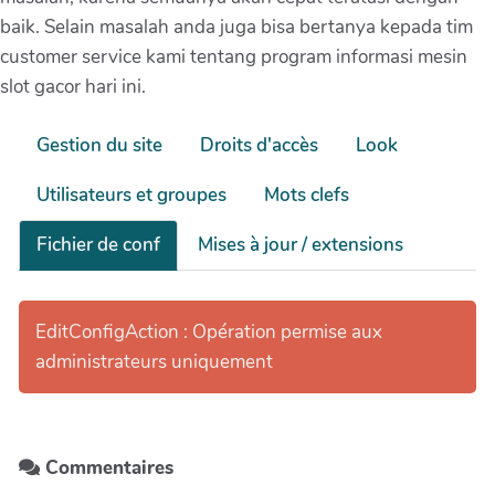
baik. Selain masalah anda juga bisa bertanya kepada tim
customer service kami tentang program informasi mesin
slot gacor hari ini.
Gestion du site
Droits d'accès
Look
Utilisateurs et groupes
Mots clefs
Fichier de conf
Mises à jour / extensions
EditConfigAction : Opération permise aux
administrateurs uniquement
Commentaires