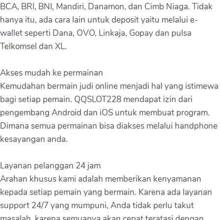
BCA, BRI, BNI, Mandiri, Danamon, dan Cimb Niaga. Tidak
hanya itu, ada cara lain untuk deposit yaitu melalui e-
wallet seperti Dana, OVO, Linkaja, Gopay dan pulsa
Telkomsel dan XL.
Akses mudah ke permainan
Kemudahan bermain judi online menjadi hal yang istimewa
bagi setiap pemain. QQSLOT228 mendapat izin dari
pengembang Android dan iOS untuk membuat program.
Dimana semua permainan bisa diakses melalui handphone
kesayangan anda.
Layanan pelanggan 24 jam
Arahan khusus kami adalah memberikan kenyamanan
kepada setiap pemain yang bermain. Karena ada layanan
support 24/7 yang mumpuni, Anda tidak perlu takut
masalah, karena semuanya akan cepat teratasi dengan