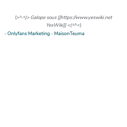
(>^
^)> Galope sous [[https://www.yeswiki.net
YesWiki]] <(^
^<)
-
Onlyfans Marketing
-
MaisonTeuma