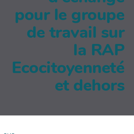
pour le groupe
de travail sur
la RAP
Ecocitoyenneté
et dehors