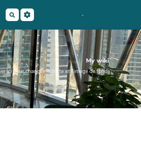
No-Name
Maho Lux
-
AubergeDeCannedda
Rechercher
My wiki
er ici pour changer le texte et l'image de fond.