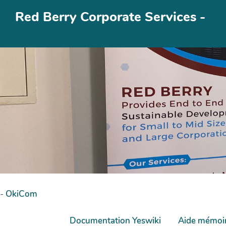
Aller au contenu principal
Red Berry Corporate Services -
PasCherMontres
-
OkiCom
Documentation Yeswiki
Aide mémoi