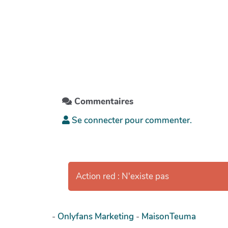
Commentaires
Se connecter pour commenter.
Action red : N'existe pas
-
Onlyfans Marketing
-
MaisonTeuma