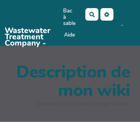
Aller au contenu principal
Bac
PasCherMontres
Rechercher
à
sable
No-Name
Maho
-
Wastewater
AubergeDeCannedda
Aide
Treatment
Company -
Description de
mon wiki
Double cliquer ici pour changer le texte.