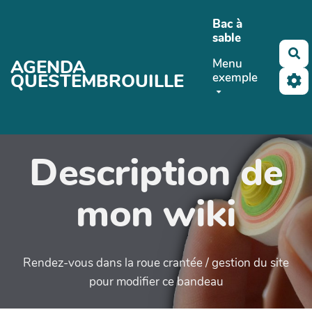
Aller au contenu principal
Bac à
sable
Re
AGENDA
Menu
QUESTEMBROUILLE
exemple
Description de
mon wiki
Rendez-vous dans la roue crantée / gestion du site
pour modifier ce bandeau