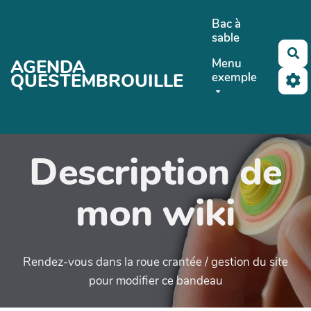
Aller au contenu principal
Bac à
sable
Re
AGENDA
Menu
QUESTEMBROUILLE
exemple
Description de
mon wiki
Rendez-vous dans la roue crantée / gestion du site
pour modifier ce bandeau