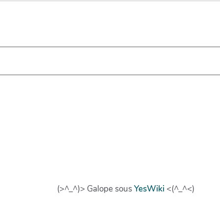
(>^_^)> Galope sous
YesWiki
<(^_^<)