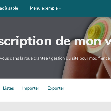
ac à sable
Menu exemple
cription de mon 
ous dans la roue crantée / gestion du site pour modifier c
Listes
Importer
Exporter