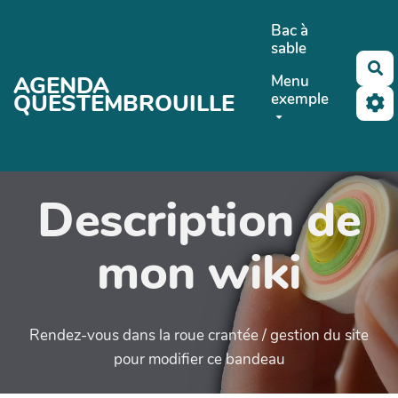
Aller au contenu principal
Bac à
sable
Re
AGENDA
Menu
QUESTEMBROUILLE
exemple
Description de
mon wiki
Rendez-vous dans la roue crantée / gestion du site
pour modifier ce bandeau