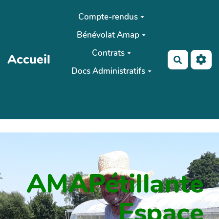
Aller au contenu principal
Compte-rendus
Bénévolat Amap
Contrats
Accueil
Recherch
Docs Administratifs
AMAPétillante
Espace