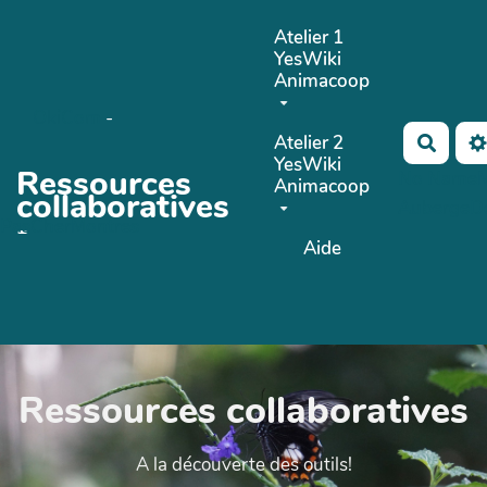
Aller au contenu principal
Atelier 1
YesWiki
Animacoop
OkiCom
-
Atelier 2
Reche
YesWiki
Ressources
No Name
Animacoop
collaboratives
AubergeD
-
PasCherMontres
Aide
Ressources collaboratives
A la découverte des outils!