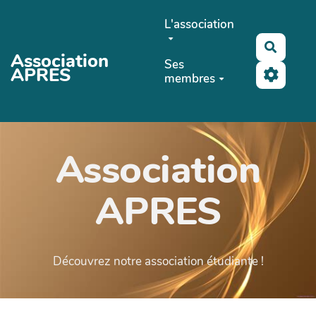
Aller au contenu principal
L'association
Recher
Association
Ses
APRES
membres
Association
APRES
Découvrez notre association étudiante !