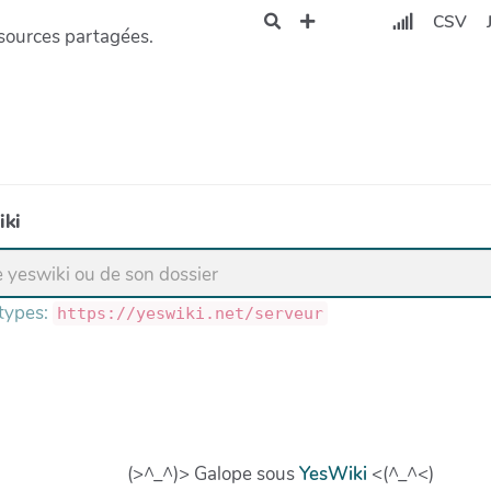
CSV
ssources partagées.
iki
 types:
https://yeswiki.net/serveur
(>^_^)> Galope sous
YesWiki
<(^_^<)