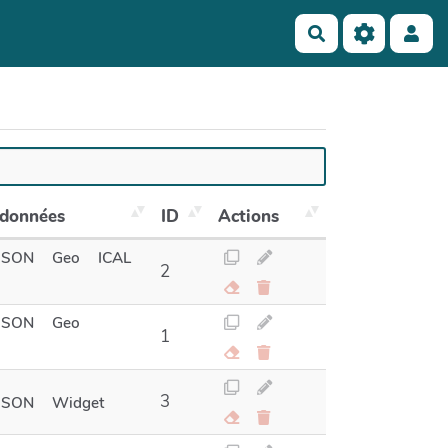
Rechercher
 données
ID
Actions
JSON
Geo
ICAL
2
JSON
Geo
1
3
JSON
Widget