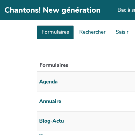
Aller au contenu principal
Chantons! New génération
Bac à s
Formulaires
Rechercher
Saisir
Formulaires
Agenda
Annuaire
Blog-Actu