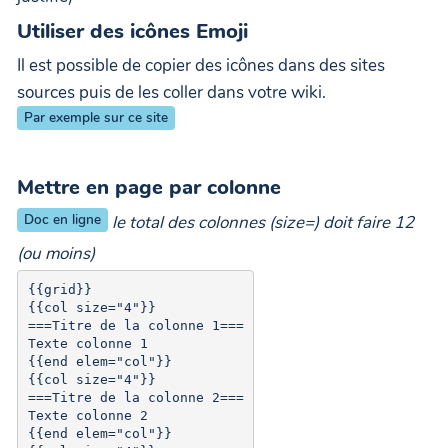
Utiliser des icônes Emoji
Il est possible de copier des icônes dans des sites
sources puis de les coller dans votre wiki.
Par exemple sur ce site
Mettre en page par colonne
Doc en ligne
le total des colonnes (size=) doit faire 12
(ou moins)
{{grid}}

{{col size="4"}}

===Titre de la colonne 1===

Texte colonne 1

{{end elem="col"}}

{{col size="4"}}

===Titre de la colonne 2===

Texte colonne 2

{{end elem="col"}}
