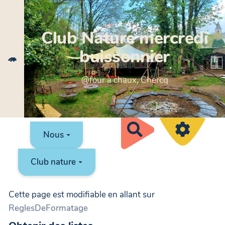
Aller au contenu principal
Club Nature mercredi
buissonnier
🦔
@four à chaux, Chercq
Rechercher
Nous
Club nature
Cette page est modifiable en allant sur
ReglesDeFormatage