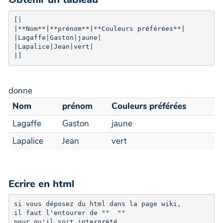
[|

|**Nom**|**prénom**|**Couleurs préférées**|

|Lagaffe|Gaston|jaune|

|Lapalice|Jean|vert|

donne
Nom
prénom
Couleurs préférées
Lagaffe
Gaston
jaune
Lapalice
Jean
vert
Ecrire en html
si vous déposez du html dans la page wiki, 

il faut l'entourer de "" 
 "" 

pour qu'il soit interprété