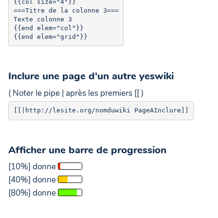
{{col size="4"}}

===Titre de la colonne 3===

Texte colonne 3

{{end elem="col"}}

Inclure une page d'un autre yeswiki
( Noter le pipe | après les premiers [[ )
Afficher une barre de progression
[10%] donne
[40%] donne
[80%] donne