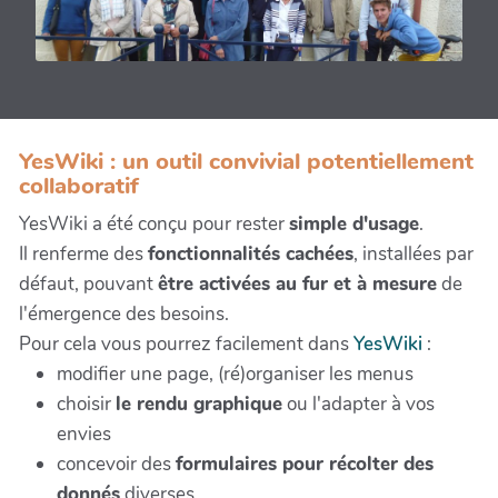
YesWiki : un outil convivial potentiellement
collaboratif
YesWiki a été conçu pour rester
simple d'usage
.
Il renferme des
fonctionnalités cachées
, installées par
défaut, pouvant
être activées au fur et à mesure
de
l'émergence des besoins.
Pour cela vous pourrez facilement dans
YesWiki
:
modifier une page, (ré)organiser les menus
choisir
le rendu graphique
ou l'adapter à vos
envies
concevoir des
formulaires pour récolter des
donnés
diverses