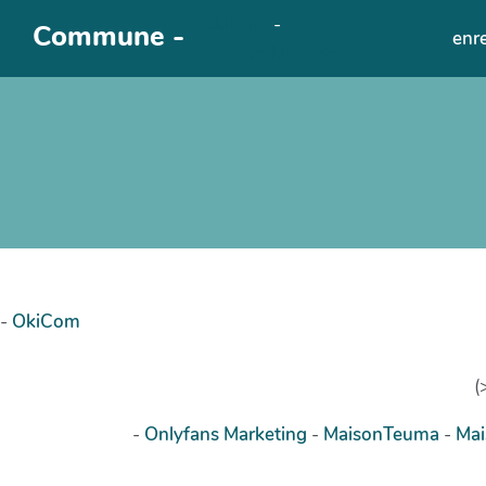
OkiCom
-
Aller au contenu principal
Commune -
enr
PasCherMontres
-
OkiCom
(
-
Onlyfans Marketing
-
MaisonTeuma
-
Ma