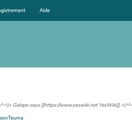
egistrement
Aide
>^
^)> Galope sous [[https://www.yeswiki.net YesWiki]] <(^
^
isonTeuma