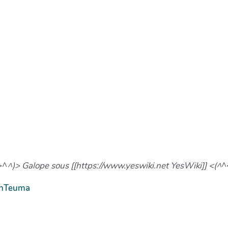
>^
^)> Galope sous [[https://www.yeswiki.net YesWiki]] <(^
^
onTeuma