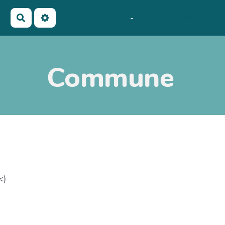
No Name
Maho Lux
-
AubergeDeCannedda
Rechercher
Commune
<)