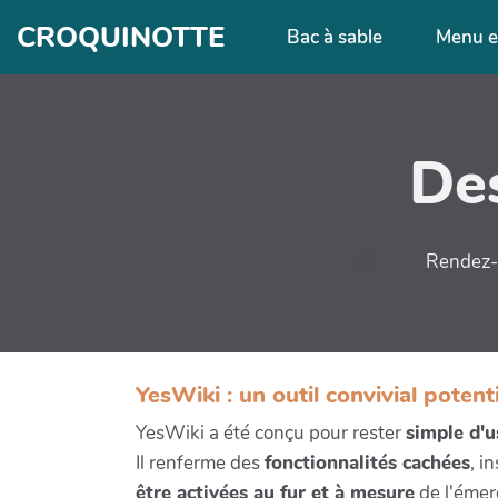
Aller au contenu principal
CROQUINOTTE
Bac à sable
Menu e
Des
Rendez-v
YesWiki : un outil convivial potent
YesWiki a été conçu pour rester
simple d'
Il renferme des
fonctionnalités cachées
, i
être activées au fur et à mesure
de l'émer