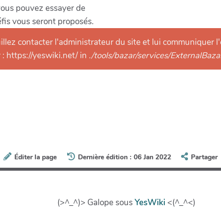
vous pouvez essayer de
fis vous seront proposés.
llez contacter l'administrateur du site et lui communiquer l'
: https://yeswiki.net/ in
./tools/bazar/services/ExternalBaz
Éditer la page
Dernière édition : 06 Jan 2022
Partager
(>^_^)> Galope sous
YesWiki
<(^_^<)