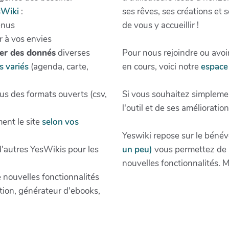
sWiki
:
ses rêves, ses créations et
enus
de vous y accueillir !
r à vos envies
ter des donnés
diverses
Pour nous rejoindre ou avoir
s variés
(agenda, carte,
en cours, voici notre
espace 
s des formats ouverts (csv,
Si vous souhaitez simpleme
l'outil et de ses amélioratio
ent le site
selon vos
Yeswiki repose sur le bénévo
 d'autres YesWikis pour les
un peu)
vous permettez de m
nouvelles fonctionnalités. M
e nouvelles fonctionnalités
tion, générateur d'ebooks,