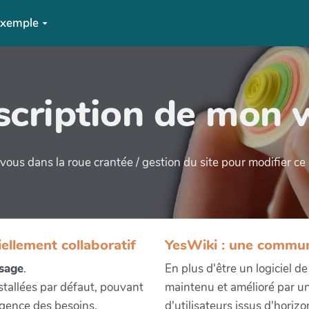
xemple
cription de mon 
ous dans la roue crantée / gestion du site pour modifier c
iellement collaboratif
YesWiki : une commu
usage
.
En plus d'être un logiciel d
nstallées par défaut, pouvant
maintenu et amélioré par u
gence des besoins.
d'utilisateurs issus d'horiz