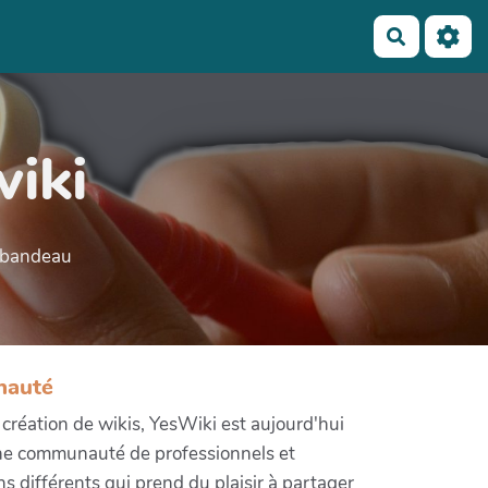
Recherch
wiki
e bandeau
nauté
e création de wikis, YesWiki est aujourd'hui
ne communauté de professionnels et
ons différents qui prend du plaisir à partager