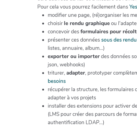
Pour cela vous pourrez facilement dans
Ye
modifier une page, (ré)organiser les m
choisir
le rendu graphique
ou l'adapte
concevoir des
formulaires pour récol
présenter ces données
sous des rendu
listes, annuaire, album...)
exporter ou importer
des données sou
json, webhooks)
triturer,
adapter
, prototyper complètem
besoins
récupérer la structure, les formulaires
adapter à vos projets
installer des extensions pour activer d
(LMS pour créer des parcours de forma
authentification LDAP...)