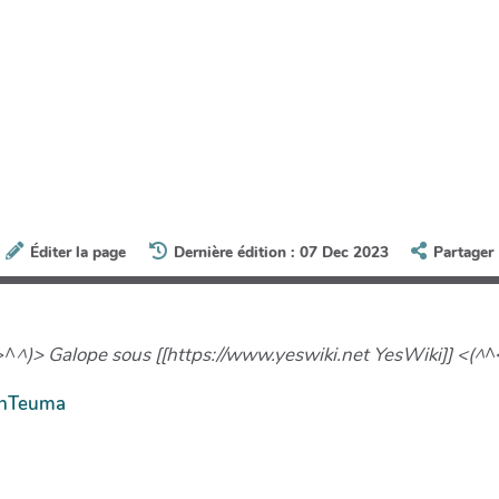
Éditer la page
Dernière édition : 07 Dec 2023
Partager
>^
^)> Galope sous [[https://www.yeswiki.net YesWiki]] <(^
^
onTeuma