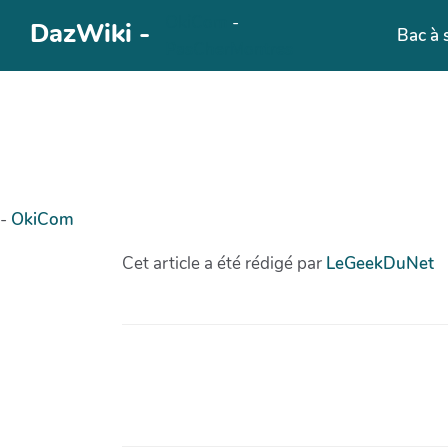
OkiCom
-
Aller au contenu principal
DazWiki -
Bac à 
PasCherMontres
-
OkiCom
Cet article a été rédigé par
LeGeekDuNet