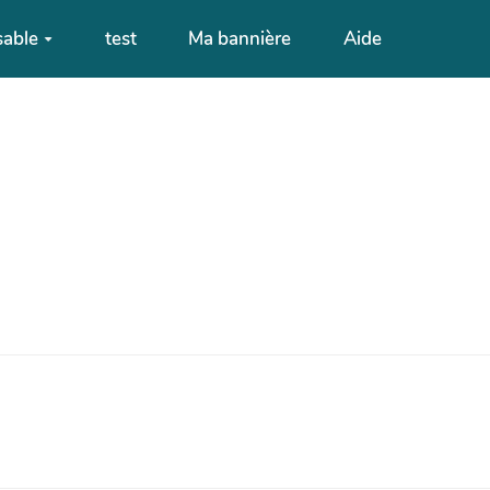
sable
test
Ma bannière
Aide