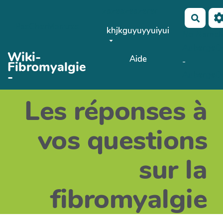
zazeazeazerer
Aller au contenu principal
Reche
PasCherMontres
khjkguyuyyuiyui
No Name
AubergeD
Wiki-
Aide
-
Fibromyalgie
Télécharger le fichier bandeau.png
-
AubergeD
Les réponses à
vos questions
sur la
fibromyalgie