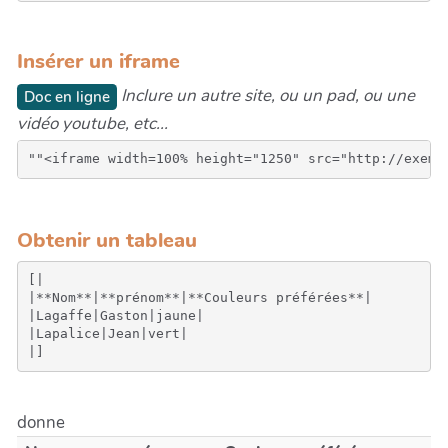
Insérer un iframe
Inclure un autre site, ou un pad, ou une
Doc en ligne
vidéo youtube, etc...
Obtenir un tableau
[|

|**Nom**|**prénom**|**Couleurs préférées**|

|Lagaffe|Gaston|jaune|

|Lapalice|Jean|vert|

donne