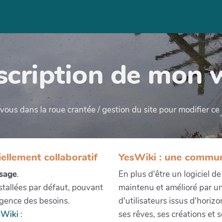
cription de mon 
ous dans la roue crantée / gestion du site pour modifier c
iellement collaboratif
YesWiki : une commu
usage
.
En plus d'être un logiciel d
nstallées par défaut, pouvant
maintenu et amélioré par u
gence des besoins.
d'utilisateurs issus d'horiz
sWiki
:
ses rêves, ses créations et