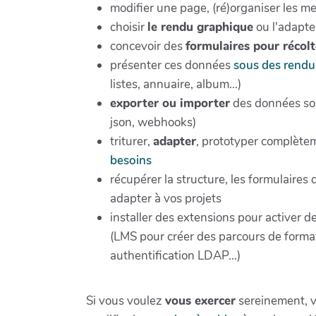
modifier une page, (ré)organiser les m
choisir
le rendu graphique
ou l'adapte
concevoir des
formulaires pour récol
présenter ces données
sous des rendu
listes, annuaire, album...)
exporter ou importer
des données sou
json, webhooks)
triturer,
adapter
, prototyper complètem
besoins
récupérer la structure, les formulaires
adapter à vos projets
installer des extensions pour activer d
(LMS pour créer des parcours de forma
authentification LDAP...)
Si vous voulez
vous exercer
sereinement, 