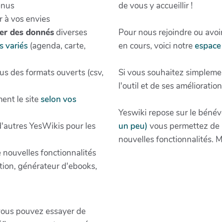
enus
de vous y accueillir !
r à vos envies
ter des donnés
diverses
Pour nous rejoindre ou avoir
s variés
(agenda, carte,
en cours, voici notre
espace 
s des formats ouverts (csv,
Si vous souhaitez simpleme
l'outil et de ses amélioratio
ent le site
selon vos
Yeswiki repose sur le bénévo
 d'autres YesWikis pour les
un peu)
vous permettez de m
nouvelles fonctionnalités. M
e nouvelles fonctionnalités
tion, générateur d'ebooks,
vous pouvez essayer de