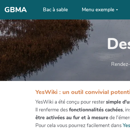
Aller au contenu principal
GBMA
Bac à sable
Menu exemple
Des
Rendez-v
YesWiki : un outil convivial potent
YesWiki a été conçu pour rester
simple d'
Il renferme des
fonctionnalités cachées
, i
être activées au fur et à mesure
de l'émer
Pour cela vous pourrez facilement dans
Ye