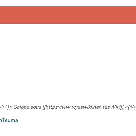
>^
^)> Galope sous [[https://www.yeswiki.net YesWiki]] <(^
^
onTeuma