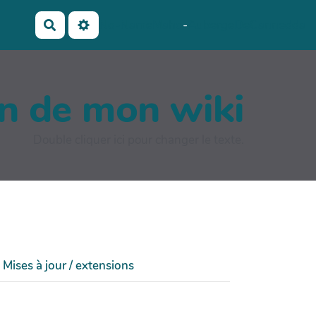
No-Name
Maho
-
AubergeDeCannedda
Rechercher
on de mon wiki
Double cliquer ici pour changer le texte.
Mises à jour / extensions