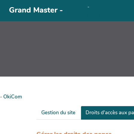
OkiCom
-
Aller au contenu principal
Grand Master -
PasCherMontres
-
OkiCom
Gestion du site
Droits d'accès aux p