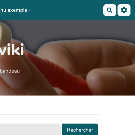
nu exemple
Recherch
wiki
e bandeau