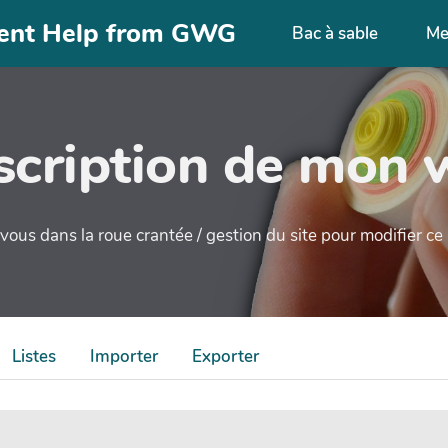
nment Help from GWG
Bac à sable
Me
cription de mon 
ous dans la roue crantée / gestion du site pour modifier c
Listes
Importer
Exporter