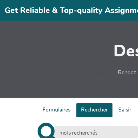
Aller au contenu principal
Get Reliable & Top-quality Assig
Des
Rendez-v
Formulaires
Rechercher
Saisir