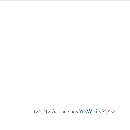
(>^_^)> Galope sous
YesWiki
<(^_^<)