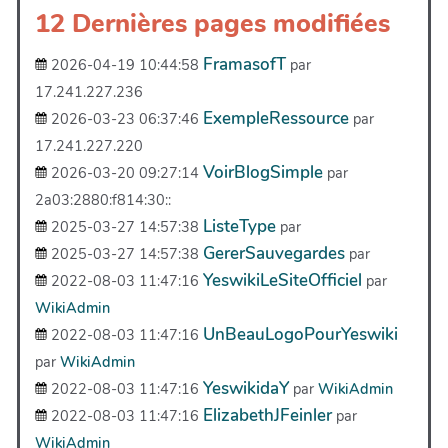
12 Dernières pages modifiées
FramasofT
2026-04-19 10:44:58
par
17.241.227.236
ExempleRessource
2026-03-23 06:37:46
par
17.241.227.220
VoirBlogSimple
2026-03-20 09:27:14
par
2a03:2880:f814:30::
ListeType
2025-03-27 14:57:38
par
GererSauvegardes
2025-03-27 14:57:38
par
YeswikiLeSiteOfficiel
2022-08-03 11:47:16
par
WikiAdmin
UnBeauLogoPourYeswiki
2022-08-03 11:47:16
par
WikiAdmin
YeswikidaY
2022-08-03 11:47:16
par
WikiAdmin
ElizabethJFeinler
2022-08-03 11:47:16
par
WikiAdmin