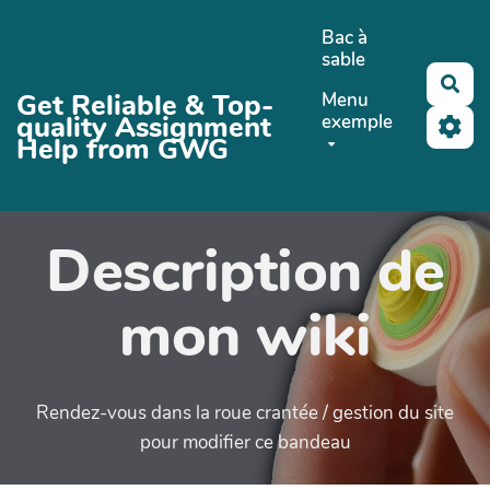
Aller au contenu principal
Bac à
sable
Rec
Get Reliable & Top-
Menu
quality Assignment
exemple
Help from GWG
Description de
mon wiki
Rendez-vous dans la roue crantée / gestion du site
pour modifier ce bandeau