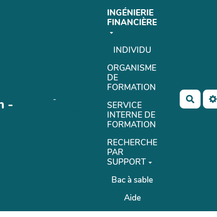
INGÉNIERIE
FINANCIÈRE
INDIVIDU
ORGANISME
DE
FORMATION
OkiCom
-
Reche
n -
SERVICE
PasCherMontres
INTERNE DE
AubergeD
FORMATION
RECHERCHE
PAR
SUPPORT
Bac à sable
Aide