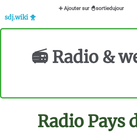
Aller au contenu principal
➕ Ajouter sur 🐣sortiedujour
sdj.wiki 🐥
📻
Radio & w
Radio Pays 