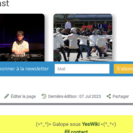
Éditer la page
Dernière édition : 07 Jul 2023
Partager
(>^_^)> Galope sous
YesWiki
<(^_^<)
📨 contact