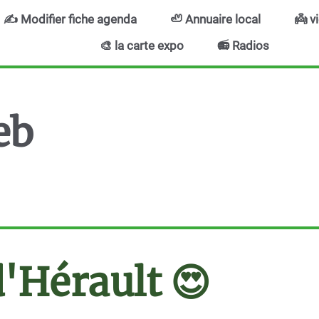
✍️ Modifier fiche agenda
🦥 Annuaire local
👼 v
🎨 la carte expo
📻 Radios
eb
d'Hérault
😍