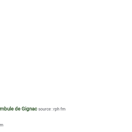
nambule de Gignac
source : rph fm
fm