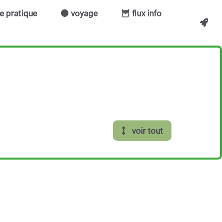
ie pratique
🟠 voyage
🦉 flux info
voir tout