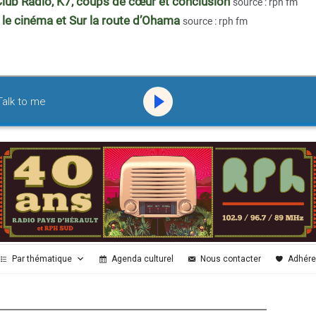
b Radio, K7, coups de cœur et conclusion
source : rph fm
r le cinéma et Sur la route d’Ohama
source : rph fm