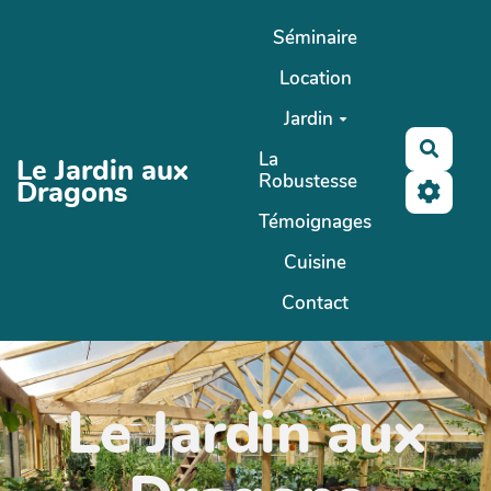
Aller au contenu principal
Séminaire
Location
Jardin
Reche
La
Le Jardin aux
Robustesse
Dragons
Témoignages
Cuisine
Contact
Le Jardin aux