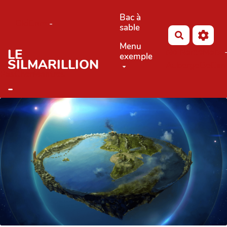
Aller au contenu principal
Bac à
OkiCom
-
sable
Rechercher
Menu
LE
No Name
Maho
exemple
SILMARILLION
AubergeDeCan
PasCherMontres
-