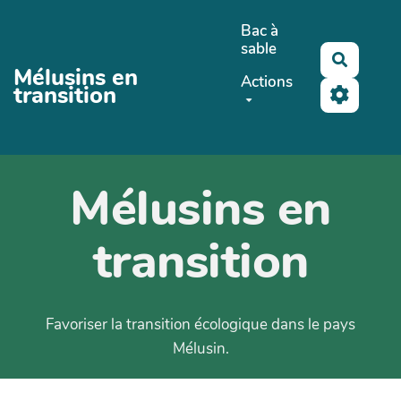
Aller au contenu principal
Bac à
sable
Recherc
Mélusins en
Actions
transition
Mélusins en
transition
Favoriser la transition écologique dans le pays
Mélusin.