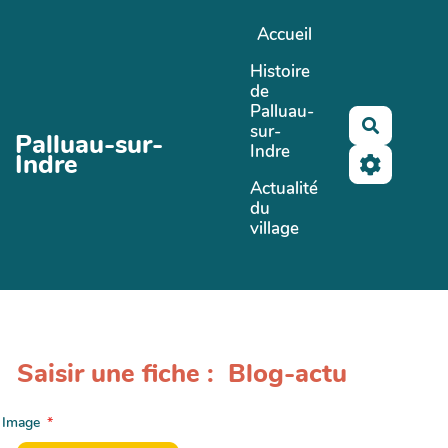
Aller au contenu principal
Accueil
Histoire
de
Palluau-
Recherch
sur-
Palluau-sur-
Indre
Indre
Actualité
du
village
Saisir une fiche : Blog-actu
Image