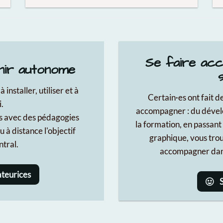
Se faire acc
nir autonome
nstaller, utiliser et à
Certain·es ont fait 
.
accompagner : du dévelo
s avec des pédagogies
la formation, en passant
u à distance l'objectif
graphique, vous trou
ntral.
accompagner dans 
teurices
S