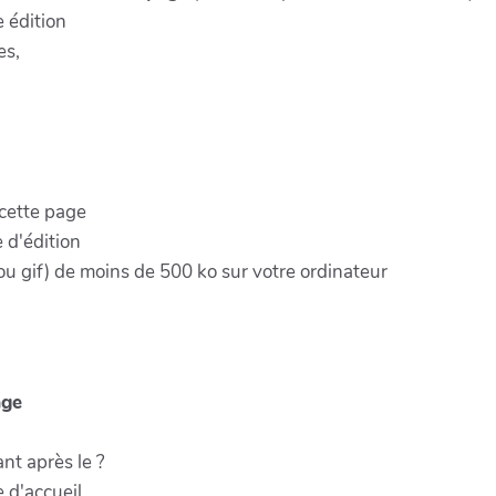
e édition
es,
 cette page
e d'édition
ou gif) de moins de 500 ko sur votre ordinateur
age
ant après le ?
 d'accueil