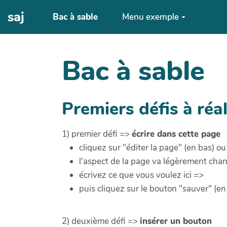
Aller au contenu principal
saj
Bac à sable
Menu exemple
Bac à sable
Premiers défis à réal
1) premier défi =>
écrire dans cette page
cliquez sur "éditer la page" (en bas) o
l'aspect de la page va légèrement cha
écrivez ce que vous voulez ici =>
puis cliquez sur le bouton "sauver" (en
2) deuxième défi =>
insérer un bouton