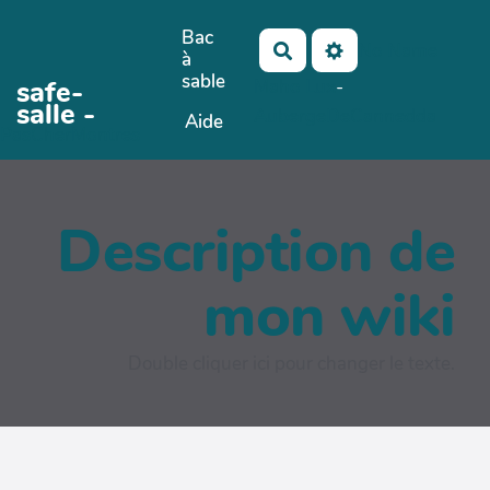
Aller au contenu principal
Bac
No Name
Rechercher
à
sable
safe-
Maho Lux
-
salle -
AubergeDeCannedda
Aide
PasCherMontres
Description de
mon wiki
Double cliquer ici pour changer le texte.