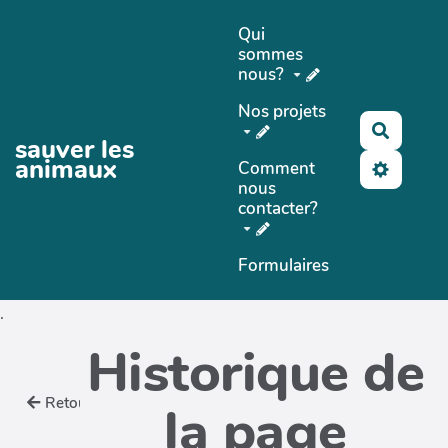
Aller au contenu principal
Qui
sommes
nous?
Nos projets
Recher
sauver les
animaux
Comment
nous
contacter?
Formulaires
.
Historique de
Retour
la page