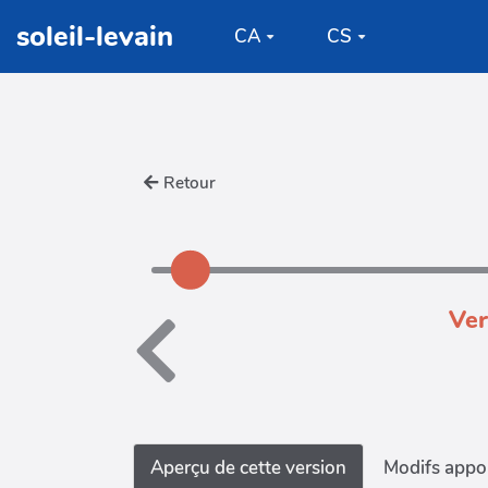
Aller au contenu principal
soleil-levain
CA
CS
Retour
Ver
Aperçu de cette version
Modifs appor