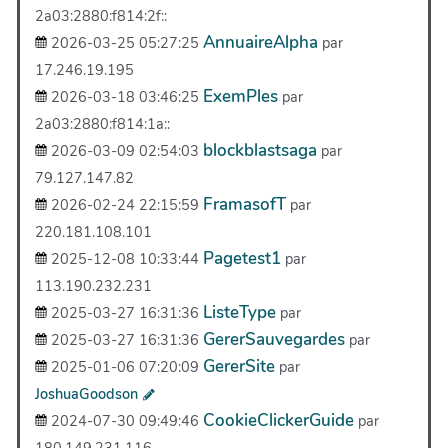
2a03:2880:f814:2f::
AnnuaireAlpha
2026-03-25 05:27:25
par
17.246.19.195
ExemPles
2026-03-18 03:46:25
par
2a03:2880:f814:1a::
blockblastsaga
2026-03-09 02:54:03
par
79.127.147.82
FramasofT
2026-02-24 22:15:59
par
220.181.108.101
Pagetest1
2025-12-08 10:33:44
par
113.190.232.231
ListeType
2025-03-27 16:31:36
par
GererSauvegardes
2025-03-27 16:31:36
par
GererSite
2025-01-06 07:20:09
par
JoshuaGoodson
CookieClickerGuide
2024-07-30 09:49:46
par
180.149.231.116