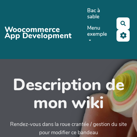
Aller au contenu principal
Bac à
sable
Rech
Woocommerce
Menu
App Development
exemple
Description de
mon wiki
Rendez-vous dans la roue crantée / gestion du site
pour modifier ce bandeau