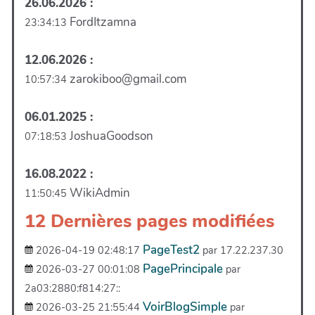
26.06.2026 :
FordItzamna
23:34:13
12.06.2026 :
zarokiboo@gmail.com
10:57:34
06.01.2025 :
JoshuaGoodson
07:18:53
16.08.2022 :
WikiAdmin
11:50:45
12 Dernières pages modifiées
PageTest2
2026-04-19 02:48:17
par 17.22.237.30
PagePrincipale
2026-03-27 00:01:08
par
2a03:2880:f814:27::
VoirBlogSimple
2026-03-25 21:55:44
par