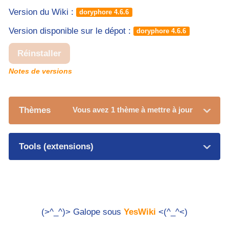
Version du Wiki :
doryphore 4.6.6
Version disponible sur le dépot :
doryphore 4.6.6
Réinstaller
Notes de versions
Thèmes
Vous avez 1 thème à mettre à jour
Tools (extensions)
(>^_^)> Galope sous
YesWiki
<(^_^<)