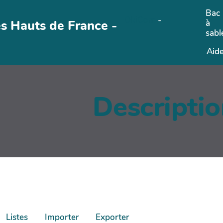
Bac
OkiCom
-
es Hauts de France -
à
sabl
Aid
Descripti
Listes
Importer
Exporter