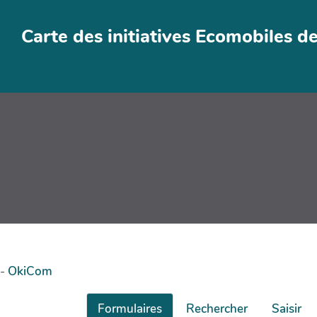
Aller au contenu principal
Carte des initiatives Ecomobiles d
PasCherMontres
-
OkiCom
Formulaires
Rechercher
Saisir