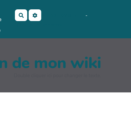
No-Name
Maho Lux
-
Rechercher
e
AubergeDeCannedda
e
on de mon wiki
Double cliquer ici pour changer le texte.