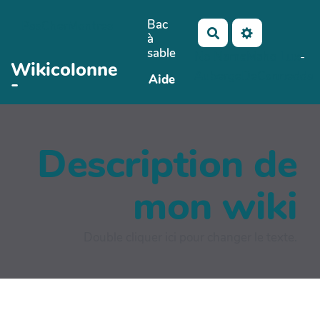
Aller au contenu principal
Bac
PasCherMontres
Rechercher
à
sable
No Name
Maho Lux
-
Wikicolonne
AubergeDeCannedda
Aide
-
Description de
mon wiki
Double cliquer ici pour changer le texte.