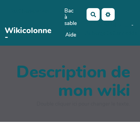
Aller au contenu principal
Bac
PasCherMontres
Rechercher
à
sable
No Name
Maho Lux
-
Wikicolonne
AubergeDeCannedda
Aide
-
Description de
mon wiki
Double cliquer ici pour changer le texte.