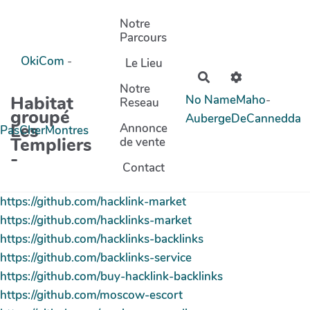
Aller au contenu principal
Notre
Parcours
OkiCom
-
Le Lieu
Rechercher
Notre
Habitat
No Name
Maho
-
Reseau
groupé
AubergeDeCannedda
Les
Annonce
PasCherMontres
Templiers
de vente
-
Contact
https://github.com/hacklink-market
https://github.com/hacklinks-market
https://github.com/hacklinks-backlinks
https://github.com/backlinks-service
https://github.com/buy-hacklink-backlinks
https://github.com/moscow-escort