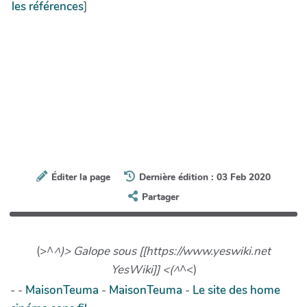
les références
]
Éditer la page
Dernière édition : 03 Feb 2020
Partager
(>^
^)> Galope sous [[https://www.yeswiki.net
YesWiki]] <(^
^<)
- -
MaisonTeuma
-
MaisonTeuma
-
Le site des home