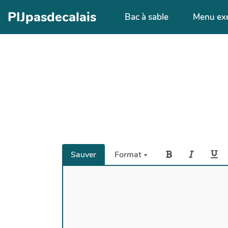
Aller au contenu principal
PIJpasdecalais
Bac à sable
Menu ex
Sauver
Format