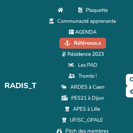
Aller au contenu principal
Plaquette
Communauté apprenante
AGENDA
Référence.s
Résidence 2023
Les PAD
Trombi !
RADIS_T
ARDES à Caen
PES21 à Dijon
APES à Lille
UFISC_OPALE
Pitch des membres