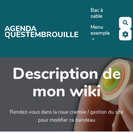
Aller au contenu principal
Bac à
sable
Re
AGENDA
Menu
QUESTEMBROUILLE
exemple
Description de
mon wiki
Rendez-vous dans la roue crantée / gestion du site
pour modifier ce bandeau